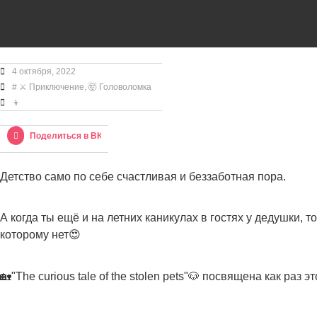
4 октября, 2022
#
⚔ Приключение
,
🤯 Головоломка
👦
Поделиться в ВК
Детство само по себе счастливая и беззаботная пора.
А когда ты ещё и на летних каникулах в гостях у дедушки, 
которому нет😍
🏡"The curious tale of the stolen pets"🐶 посвящена как раз