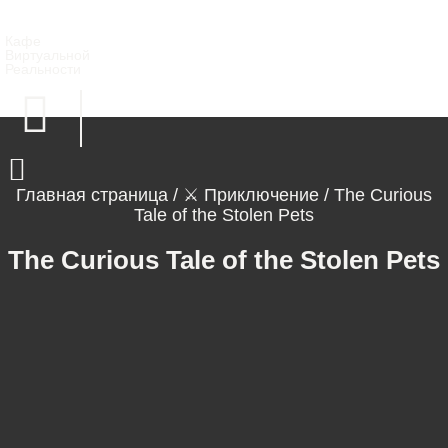
Кафе
Виртуальной
Реальности
Главная страница
/
⚔ Приключение
/
The Curious
Игровая библиотека
Наши услуги
Tale of the Stolen Pets
The Curious Tale of the Stolen Pets