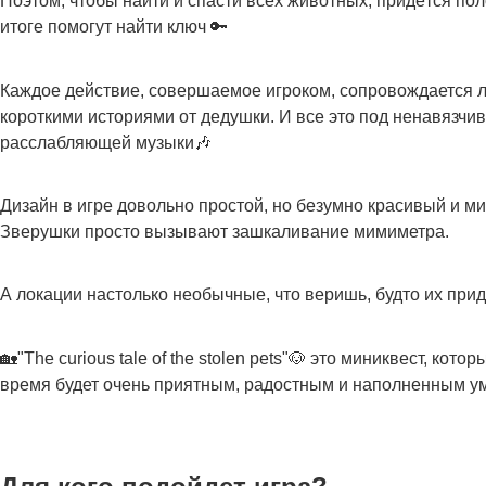
Поэтом, чтобы найти и спасти всех животных, придётся пол
итоге помогут найти ключ 🔑
Каждое действие, совершаемое игроком, сопровождается 
короткими историями от дедушки. И все это под ненавязч
расслабляющей музыки🎶
Дизайн в игре довольно простой, но безумно красивый и ми
Зверушки просто вызывают зашкаливание мимиметра.
А локации настолько необычные, что веришь, будто их при
🏡"The curious tale of the stolen pets"🐶 это миниквест, кот
время будет очень приятным, радостным и наполненным 